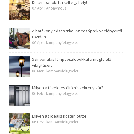
Kültéri padok: ha kell egy hely!
07 Apr : Anonymous
A hatékony edzés titka: Az edzőparkok előnyeiről
röviden
06 Apr : kampanyfelugyelet
Színvonalas lámpaoszlopokkal a megfelelő
világításért
06 Mär : kampanyfelugyelet
Milyen a tökéletes öltözőszekrény zár?
06 Feb : kampanyfelugyelet
Milyen az ideális köztéri bútor?
06 Dez : kampanyfelugyelet