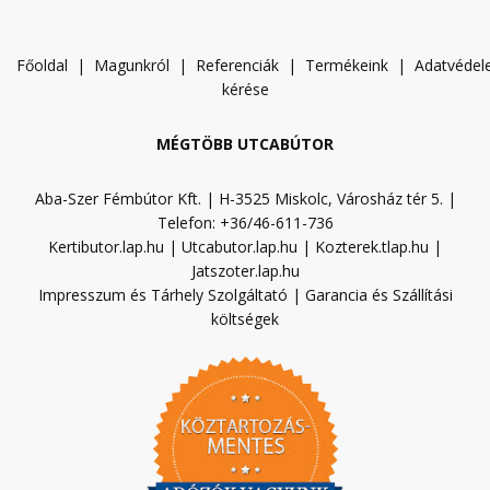
Főoldal
|
Magunkról
|
Referenciák
|
Termékeink
|
A
datvéde
kérése
MÉGTÖBB UTCABÚTOR
Aba-Szer Fémbútor Kft. | H-3525 Miskolc, Városház tér 5. |
Telefon: +36/46-611-736
Kertibutor.lap.hu
|
Utcabutor.lap.hu
|
Kozterek.tlap.hu
|
Jatszoter.lap.hu
Impresszum és Tárhely Szolgáltató
|
Garancia és Szállítási
költségek