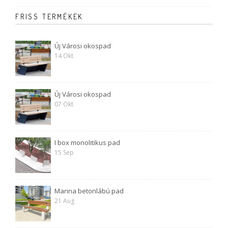
FRISS TERMÉKEK
Új Városi okospad
14 Okt
Új Városi okospad
07 Okt
I box monolitikus pad
15 Sep
Marina betonlábú pad
21 Aug