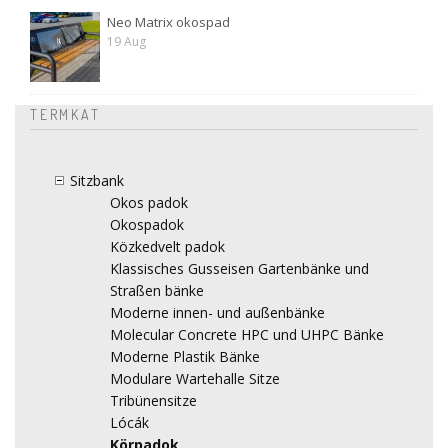
Neo Matrix okospad
19 Aug
TERMKAT
Sitzbank
Okos padok
Okospadok
Közkedvelt padok
Klassisches Gusseisen Gartenbänke und
Straßen bänke
Moderne innen- und außenbänke
Molecular Concrete HPC und UHPC Bänke
Moderne Plastik Bänke
Modulare Wartehalle Sitze
Tribünensitze
Lócák
Körpadok