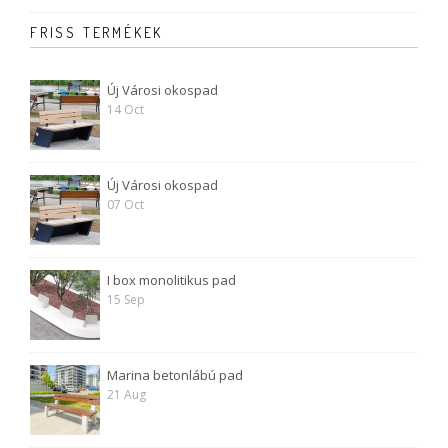
FRISS TERMÉKEK
Új Városi okospad
14 Oct
Új Városi okospad
07 Oct
I box monolitikus pad
15 Sep
Marina betonlábú pad
21 Aug