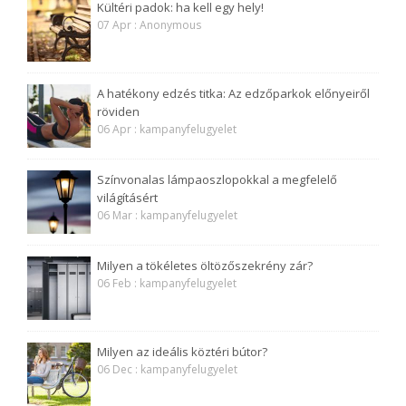
Kültéri padok: ha kell egy hely!
07 Apr : Anonymous
A hatékony edzés titka: Az edzőparkok előnyeiről
röviden
06 Apr : kampanyfelugyelet
Színvonalas lámpaoszlopokkal a megfelelő
világításért
06 Mar : kampanyfelugyelet
Milyen a tökéletes öltözőszekrény zár?
06 Feb : kampanyfelugyelet
Milyen az ideális köztéri bútor?
06 Dec : kampanyfelugyelet