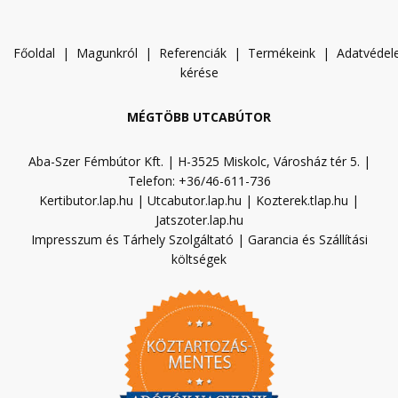
Főoldal
|
Magunkról
|
Referenciák
|
Termékeink
|
A
datvéde
kérése
MÉGTÖBB UTCABÚTOR
Aba-Szer Fémbútor Kft. | H-3525 Miskolc, Városház tér 5. |
Telefon: +36/46-611-736
Kertibutor.lap.hu
|
Utcabutor.lap.hu
|
Kozterek.tlap.hu
|
Jatszoter.lap.hu
Impresszum és Tárhely Szolgáltató
|
Garancia és Szállítási
költségek