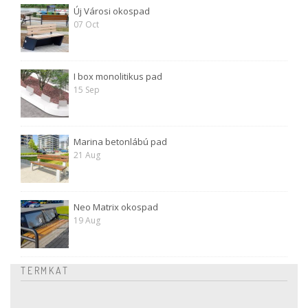
Új Városi okospad
07 Oct
I box monolitikus pad
15 Sep
Marina betonlábú pad
21 Aug
Neo Matrix okospad
19 Aug
TERMKAT