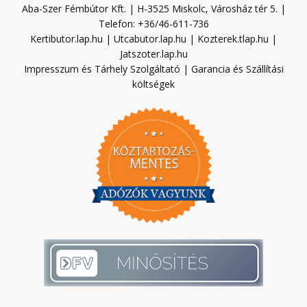
Aba-Szer Fémbútor Kft. | H-3525 Miskolc, Városház tér 5. |
Telefon: +36/46-611-736
Kertibutor.lap.hu
|
Utcabutor.lap.hu
|
Kozterek.tlap.hu
|
Jatszoter.lap.hu
Impresszum és Tárhely Szolgáltató
|
Garancia és Szállítási
költségek