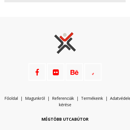
Főoldal
|
Magunkról
|
Referenciák
|
Termékeink
|
A
datvéde
kérése
MÉGTÖBB UTCABÚTOR