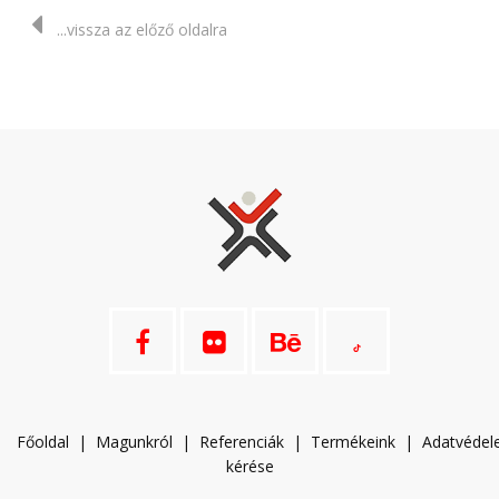
...vissza az előző oldalra
Főoldal
|
Magunkról
|
Referenciák
|
Termékeink
|
A
datvéde
kérése