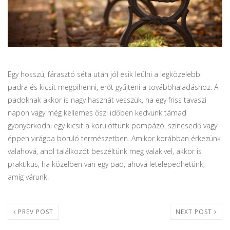
Egy hosszú, fárasztó séta után jól esik leülni a legközelebbi
padra és kicsit megpihenni, erőt gyűjteni a továbbhaladáshoz. A
padoknak akkor is nagy hasznát vesszük, ha egy friss tavaszi
napon vagy még kellemes őszi időben kedvünk támad
gyönyörködni egy kicsit a körülöttünk pompázó, színesedő vagy
éppen virágba boruló természetben. Amikor korábban érkezünk
valahová, ahol találkozót beszéltünk meg valakivel, akkor is
praktikus, ha közelben van egy pad, ahová letelepedhetünk,
amíg várunk.
PREV POST
NEXT POST