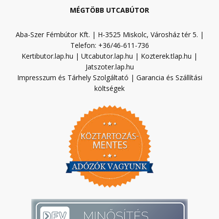
MÉGTÖBB UTCABÚTOR
Aba-Szer Fémbútor Kft. | H-3525 Miskolc, Városház tér 5. |
Telefon: +36/46-611-736
Kertibutor.lap.hu
|
Utcabutor.lap.hu
|
Kozterek.tlap.hu
|
Jatszoter.lap.hu
Impresszum és Tárhely Szolgáltató
|
Garancia és Szállítási
költségek