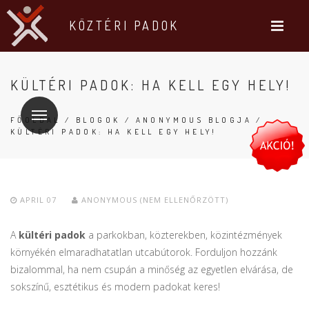
KÖZTÉRI PADOK
KÜLTÉRI PADOK: HA KELL EGY HELY!
FŐOLDAL
/
BLOGOK
/
ANONYMOUS BLOGJA
/
KÜLTÉRI PADOK: HA KELL EGY HELY!
APRIL 07
ANONYMOUS (NEM ELLENŐRZÖTT)
A
kültéri padok
a parkokban, közterekben, közintézmények
környékén elmaradhatatlan utcabútorok. Forduljon hozzánk
bizalommal, ha nem csupán a minőség az egyetlen elvárása, de
sokszínű, esztétikus és modern padokat keres!