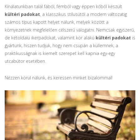
Kínálatunkban talál fából, fémből vagy éppen kőből készült
kültéri padokat
, a klasszikus stílusútól a modern változatig
számos típus kapott helyet nálunk, melyek között a
környezetnek megfelelően célszerű válogatni. Nemcsak egyszerű,
de kétoldalú ikerpadokat, valamint kör alakú
kültéri padokat
is
gyártunk, hiszen tudjuk, hogy nem csupán a küllemnek, a
praktikusságnak is kiemelt szerepet kell kapnia egy-egy
utcabútor esetében.
Nézzen körül nálunk, és keressen minket bizalommal!