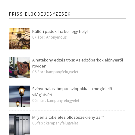
FRISS BLOGBEJEGYZÉSEK
Kültéri padok: ha kell egy hely!
07 ápr : Anonymous
A hatékony edzés titka: Az edzőparkok előnyeiről
röviden
06 ápr : kampanyfelugyelet
Színvonalas lámpaoszlopokkal a megfelelő
világításért
06 már : kampanyfelugyelet
Milyen a tökéletes öltözőszekrény zár?
06 feb : kampanyfelugyelet