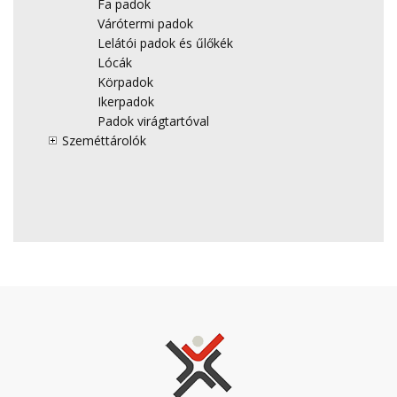
Fa padok
Várótermi padok
Lelátói padok és űlőkék
Lócák
Körpadok
Ikerpadok
Padok virágtartóval
Szeméttárolók