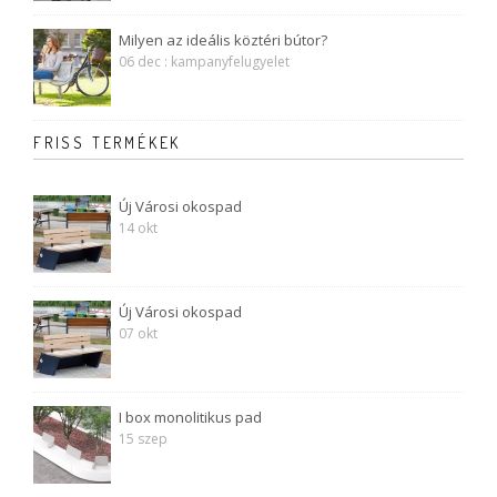
Milyen az ideális köztéri bútor?
06 dec : kampanyfelugyelet
FRISS TERMÉKEK
Új Városi okospad
14 okt
Új Városi okospad
07 okt
I box monolitikus pad
15 szep