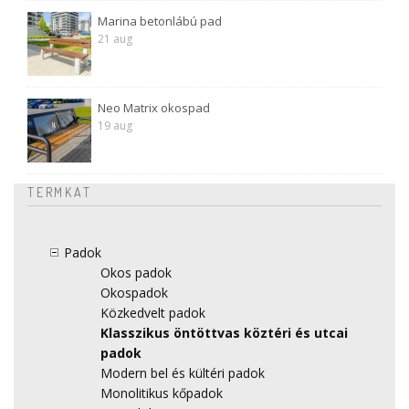
Marina betonlábú pad
21 aug
Neo Matrix okospad
19 aug
TERMKAT
Padok
Okos padok
Okospadok
Közkedvelt padok
Klasszikus öntöttvas köztéri és utcai
padok
Modern bel és kültéri padok
Monolitikus kőpadok