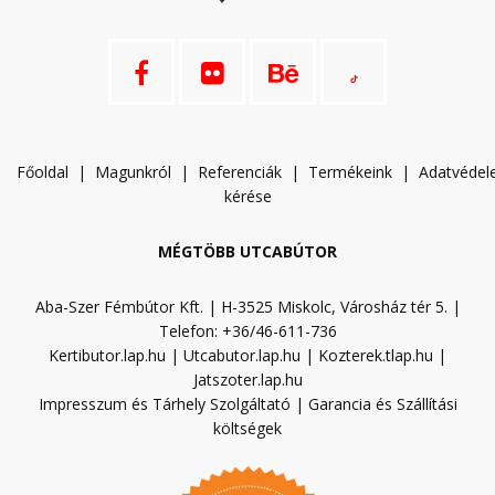
Főoldal
|
Magunkról
|
Referenciák
|
Termékeink
|
A
datvéde
kérése
MÉGTÖBB UTCABÚTOR
Aba-Szer Fémbútor Kft. | H-3525 Miskolc, Városház tér 5. |
Telefon: +36/46-611-736
Kertibutor.lap.hu
|
Utcabutor.lap.hu
|
Kozterek.tlap.hu
|
Jatszoter.lap.hu
Impresszum és Tárhely Szolgáltató
|
Garancia és Szállítási
költségek