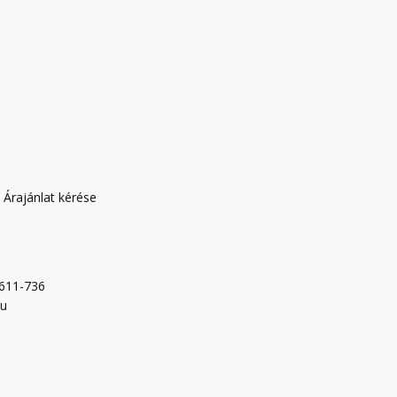
|
Árajánlat kérése
-611-736
hu