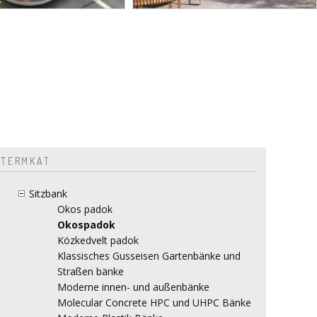
TERMKAT
Sitzbank
Okos padok
Okospadok
Közkedvelt padok
Klassisches Gusseisen Gartenbänke und
Straßen bänke
Moderne innen- und außenbänke
Molecular Concrete HPC und UHPC Bänke