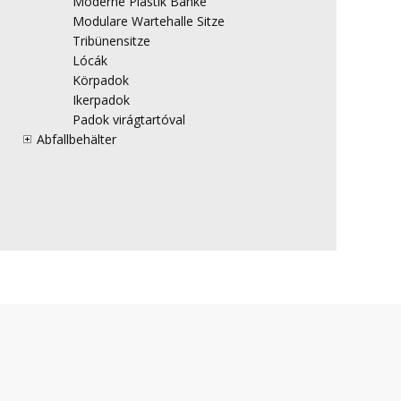
Moderne Plastik Bänke
Modulare Wartehalle Sitze
Tribünensitze
Lócák
Körpadok
Ikerpadok
Padok virágtartóval
Abfallbehälter