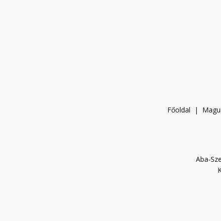
Főoldal
|
Magu
Aba-Sze
K