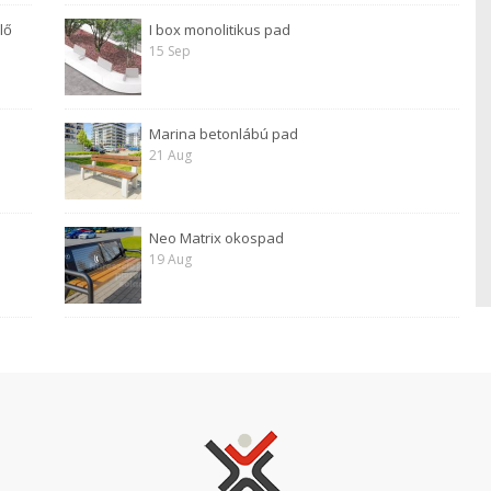
lő
I box monolitikus pad
15 Sep
Marina betonlábú pad
21 Aug
Neo Matrix okospad
19 Aug