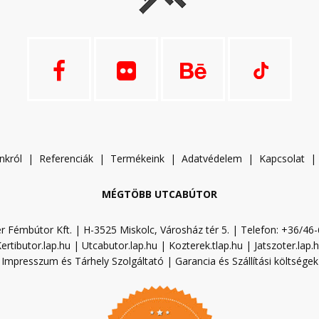
nkról
|
Referenciák
|
Termékeink
|
A
datvédelem
|
Kapcsolat
MÉGTÖBB UTCABÚTOR
r Fémbútor Kft. | H-3525 Miskolc, Városház tér 5. | Telefon: +36/46
ertibutor.lap.hu
|
Utcabutor.lap.hu
|
Kozterek.tlap.hu
|
Jatszoter.lap.
Impresszum és Tárhely Szolgáltató
|
Garancia és Szállítási költségek