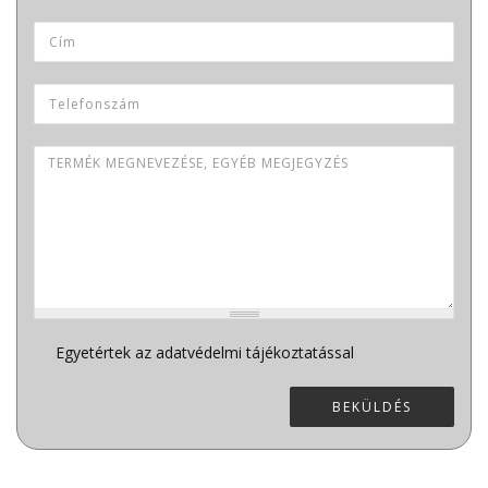
Cím
Telefonszám
Termék megnevezése, egyéb megjegyzés
Adatvédelem
Egyetértek az adatvédelmi tájékoztatással
*
BEKÜLDÉS