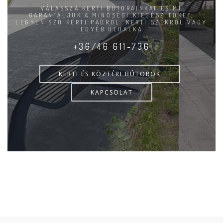
VÁLASSZA KERTI BÚTORAINKAT ÉS MI
GARANTÁLJUK A MINŐSÉGI KIEGÉSZÍTŐKET,
LEGYEN SZÓ KERTI PADRÓL, KERTI SZÉKRŐL VAGY
EGYÉB ÜLŐALKA
+36/46 611-736
KERTI ÉS KÖZTÉRI BÚTOROK
KAPCSOLAT