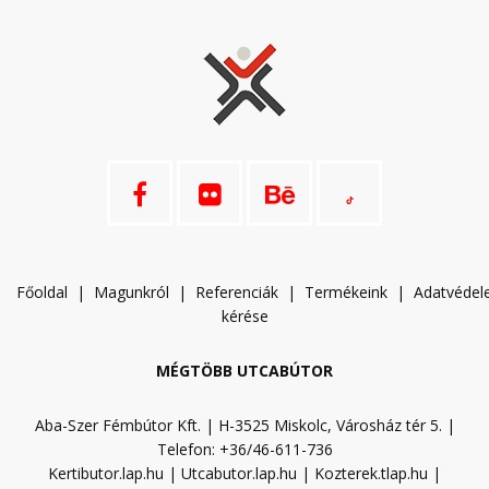
Főoldal
|
Magunkról
|
Referenciák
|
Termékeink
|
A
datvéde
kérése
MÉGTÖBB UTCABÚTOR
Aba-Szer Fémbútor Kft. | H-3525 Miskolc, Városház tér 5. |
Telefon: +36/46-611-736
Kertibutor.lap.hu
|
Utcabutor.lap.hu
|
Kozterek.tlap.hu
|