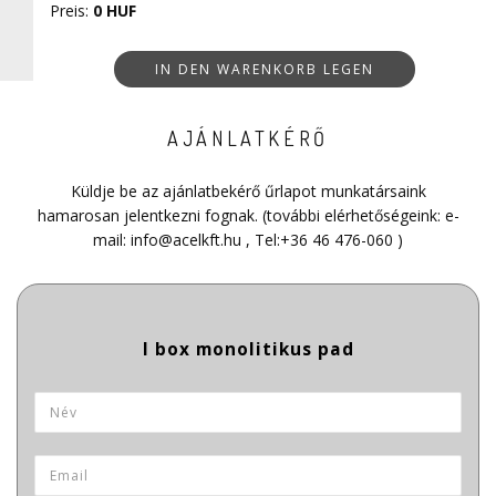
Preis:
0 HUF
IN DEN WARENKORB LEGEN
AJÁNLATKÉRŐ
Küldje be az ajánlatbekérő űrlapot munkatársaink
hamarosan jelentkezni fognak. (további elérhetőségeink: e-
mail:
info@acelkft.hu
, Tel:
+36 46 476-060
)
termek_azonosito
Termék neve
Név
*
Email
*