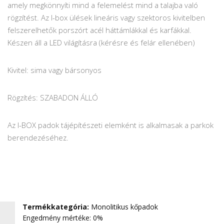
amely megkönnyíti mind a felemelést mind a talajba való
rögzítést. Az I-box ülések lineáris vagy szektoros kivitelben
felszerelhetők porszórt acél háttámlákkal és karfákkal.
Készen áll a LED világításra (kérésre és felár ellenében)
Kivitel: sima vagy bársonyos
Rögzítés: SZABADON ÁLLÓ
Az I-BOX padok tájépítészeti elemként is alkalmasak a parkok
berendezéséhez.
Termékkategória
:
Monolitikus kőpadok
Engedmény mértéke: 0%