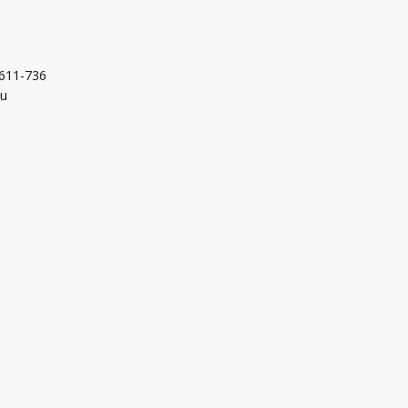
-611-736
hu