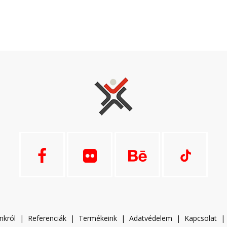
nkról
|
Referenciák
|
Termékeink
|
A
datvédelem
|
Kapcsolat