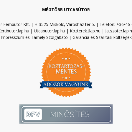
MÉGTÖBB UTCABÚTOR
r Fémbútor Kft. | H-3525 Miskolc, Városház tér 5. | Telefon: +36/46
ertibutor.lap.hu
|
Utcabutor.lap.hu
|
Kozterek.tlap.hu
|
Jatszoter.lap.
Impresszum és Tárhely Szolgáltató
|
Garancia és Szállítási költségek