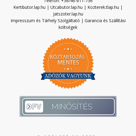
Telefon: +36/46-611-736
Kertibutor.lap.hu
|
Utcabutor.lap.hu
|
Kozterek.tlap.hu
|
Jatszoter.lap.hu
Impresszum és Tárhely Szolgáltató
|
Garancia és Szállítási
költségek