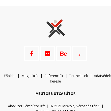
Főoldal
|
Magunkról
|
Referenciák
|
Termékeink
|
A
datvéde
kérése
MÉGTÖBB UTCABÚTOR
Aba-Szer Fémbútor Kft. | H-3525 Miskolc, Városház tér 5. |